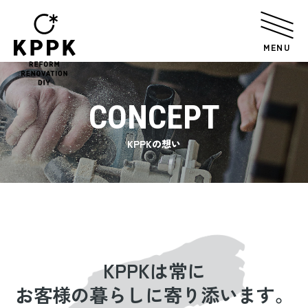
メ
ニ
ュ
ー
ボ
タ
ン
CONCEPT
KPPKの想い
KPPKは常に
お客様の暮らしに寄り添います。