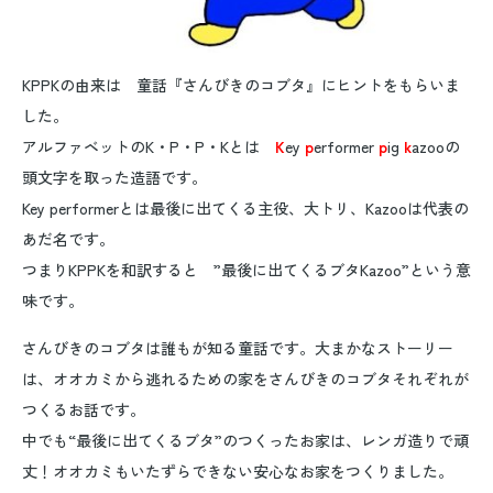
KPPKの由来は 童話『さんびきのコブタ』にヒントをもらいま
した。
アルファベットのK・P・P・Kとは
K
ey
p
erformer
p
ig
k
azooの
頭文字を取った造語です。
Key performerとは最後に出てくる主役、大トリ、Kazooは代表の
あだ名です。
つまりKPPKを和訳すると ”最後に出てくるブタKazoo”という意
味です。
さんびきのコブタは誰もが知る童話です。大まかなストーリー
は、オオカミから逃れるための家をさんびきのコブタそれぞれが
つくるお話です。
中でも“最後に出てくるブタ”のつくったお家は、レンガ造りで頑
丈！オオカミもいたずらできない安心なお家をつくりました。